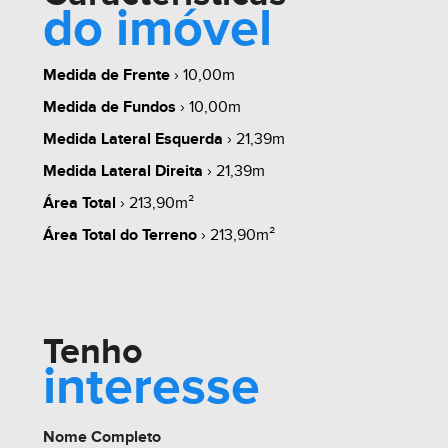
do imóvel
Medida de Frente
› 10,00m
whats
contate
simule
Medida de Fundos
› 10,00m
Medida Lateral Esquerda
› 21,39m
Medida Lateral Direita
› 21,39m
Área Total
› 213,90m²
share
Área Total do Terreno
› 213,90m²
Tenho
interesse
Nome Completo