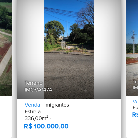
Te
Terreno
I
IMOVA1474
V
Venda
- Imigrantes
Es
Estrela
336,00m² -