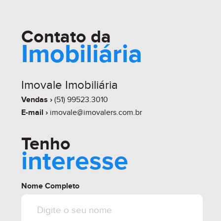
Contato da
Imobiliária
whats
contate
simule
Imovale Imobiliária
Vendas ›
(51) 99523.3010
E-mail ›
imovale@imovalers.com.br
share
Tenho
interesse
Nome Completo