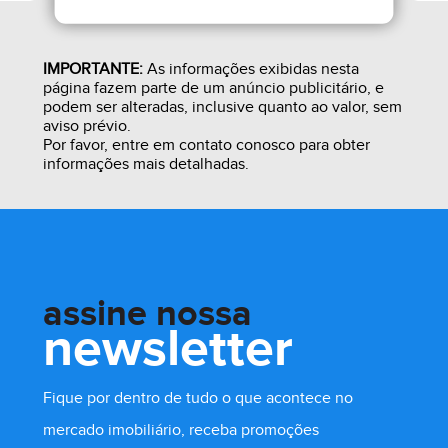
IMPORTANTE:
As informações exibidas nesta
página fazem parte de um anúncio publicitário, e
podem ser alteradas, inclusive quanto ao valor, sem
aviso prévio.
Por favor, entre em contato conosco para obter
informações mais detalhadas.
assine nossa
newsletter
R$ 100.000,00
Fique por dentro de tudo o que acontece no
mercado imobiliário, receba promoções