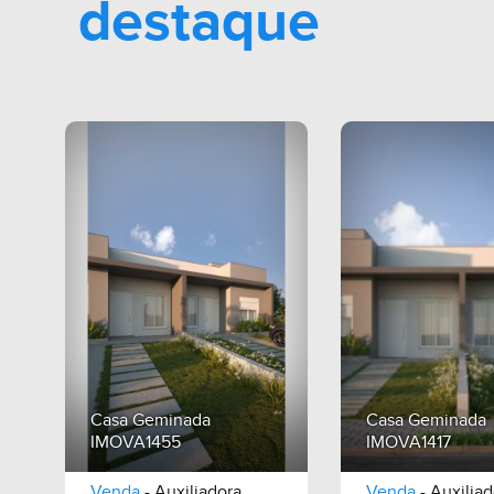
destaque
Casa Geminada
Casa Geminada
IMOVA1455
IMOVA1417
Venda
- Auxiliadora
Venda
- Auxiliad