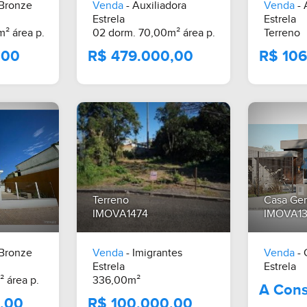
 Bronze
Venda
- Auxiliadora
Venda
- 
Estrela
Estrela
² área p.
02 dorm. 70,00m² área p.
Terreno
Terreno
Casa Ge
IMOVA1474
IMOVA1
 Bronze
Venda
- Imigrantes
Venda
- 
.000,00
R$ 479.000,00
Estrela
Estrela
 área p.
336,00m²