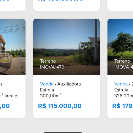
Terreno
Terreno
IMOVA1470
IMOVA1
os
Venda
- Auxiliadora
Venda
- 
Estrela
Estrela
² área p.
300,00m²
336,00m
.000,00
R$ 100.000,00