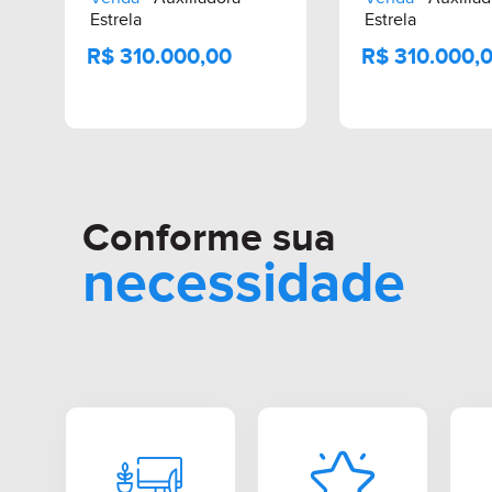
Estrela
Estrela
R$ 310.000,00
R$ 310.
Conforme sua
necessidade
Casa Geminada
Venda . IMOVA1349