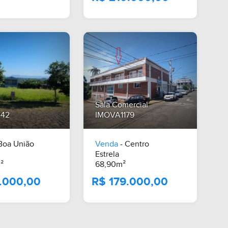
Sala Comercial
442
IMOVA1179
Boa União
Venda
- Centro
Estrela
A Consultar
²
68,90m²
R$ 210.000,