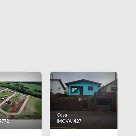
Casa
4772
IMOVA1427