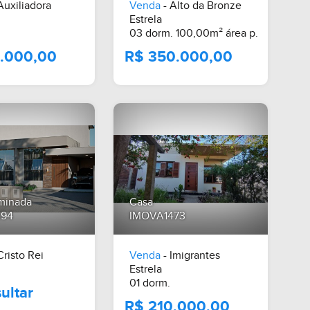
Auxiliadora
Venda
- Alto da Bronze
Estrela
03 dorm. 100,00m² área p.
minada
Casa
394
IMOVA1473
Cristo Rei
Venda
- Imigrantes
R$ 106.000,00
R$ 350.000,
Estrela
01 dorm.