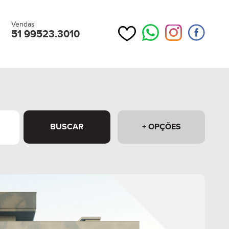
Vendas
51 99523.3010
BUSCAR
+ OPÇÕES