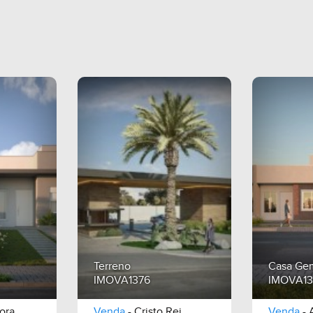
Terreno
Casa Ge
IMOVA1376
IMOVA13
ora
Venda
- Cristo Rei
Venda
- 