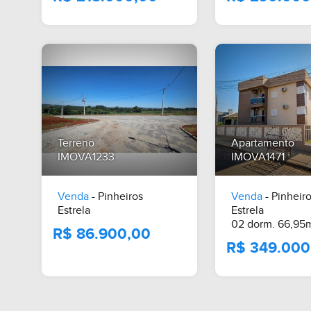
Terreno
Apartamento
IMOVA1233
IMOVA1471
Venda
- Pinheiros
Venda
- Pinheir
Estrela
Estrela
02 dorm. 66,95m
R$ 215.000,00
R$ 290