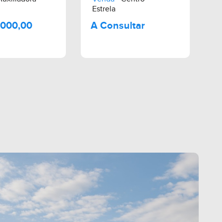
Estrela
R$ 310.000,00
A Consultar
Ca
Ve