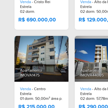
Venda
- Cristo Rei
Venda
- Alto da
Estrela
Estrela
02 dorm.
02 dorm. 50,00m
Apartamento
Apartamento
IMOVA1475
IMOVA44005
Venda
- Centro
Venda
- Alto da
R$ 690.000,00
R$ 129
Estrela
Estrela
01 dorm. 50,00m² área p.
02 dorm. 57,78m²