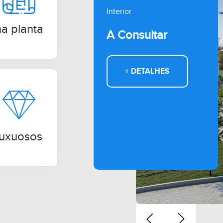
Interior
na planta
A Consultar
+ DETALHES
luxuosos