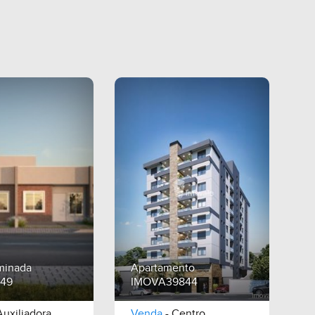
minada
Apartamento
49
IMOVA39844
Auxiliadora
Venda
- Centro