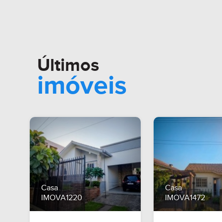
Últimos
imóveis
Casa
Casa
IMOVA1220
IMOVA1472